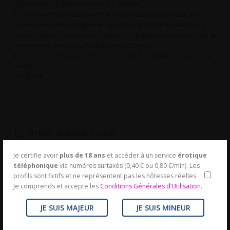
sanctionnées par un bannissement pur et simple.
Les plaisanteries de mauvais goût et les comparaisons douteuses sont
souvent blessantes ou insultantes. Respectez les filles et respectez-vous.
Merci de rédiger des messages lisibles et compréhensibles : pas de SMS, de
commentaires en majuscules ou en langue étrangère.
Ceci est un lieu d’échange entre vous et l’hôtesse de téléphone rose, pas un
tribunal.
Lisa &Lucie
TÉL ROSE MOINS CHER
Je certifie avoir
plus de 18 ans
et accéder à un service
érotique
téléphonique
via numéros surtaxés (0,40 € ou 0,80 €/min). Les
profils sont fictifs et ne représentent pas les hôtesses réelles.
Je comprends et accepte les
Conditions Générales d’Utilisation
.
JE SUIS MAJEUR
JE SUIS MINEUR