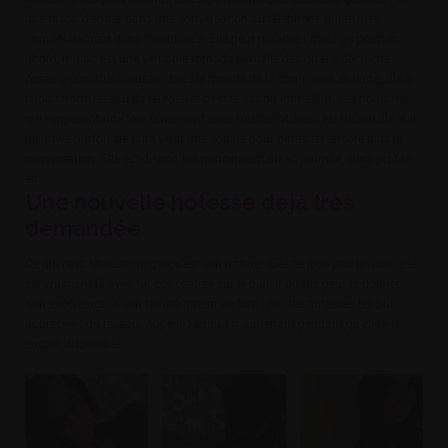
une façon d’entrer dans une conversation au téléphone qui te met
KENZA BEURETTE ALGÉRIENNE DE 40 ANS AU TEL ROSE
immédiatement dans l’ambiance. Elle peut paraître timide au premier
abord, mais c’est une véritable tornade sexuelle dès qu’elle décroche.
Après une carrière réussie dans le monde de la coquinerie en ligne, elle a
rejoint notre réseau de tel rose et c’est le carton immédiat. Les hommes
SAMIRA BEURETTE COQUINE AUX SEINS PERCÉS AU TEL R
qui l’appellent une fois reviennent sans hésiter. Melissa est bisexuelle et il
lui arrive parfois de faire venir une copine pour pimenter encore plus la
conversation. Elle est disponible principalement en journée, alors profite-
en.
CHAÏMA BEURETTE MAROCAINE MATURE AU TEL ROSE
Une nouvelle hôtesse déjà très
demandée
RENCONTRES SANS CB
Ce qui rend Melissa unique, c’est son naturel. Elle ne joue pas un rôle, elle
est vraiment là avec toi, concentrée sur le plaisir qu’elle peut te donner.
Son expérience et son tempérament en font une des hôtesses les plus
appréciées du réseau. Appelle Melissa maintenant pendant qu’elle est
encore disponible.